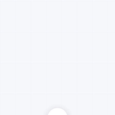
БЕСПЛАТНЫЙ ЗАМЕР,
КОНСУЛЬТАЦИЯ,
ДИАГНОСТИКА ПРОЕМОВ
ПРОЕКТЫ
Средняя общеобразовательная школа №4